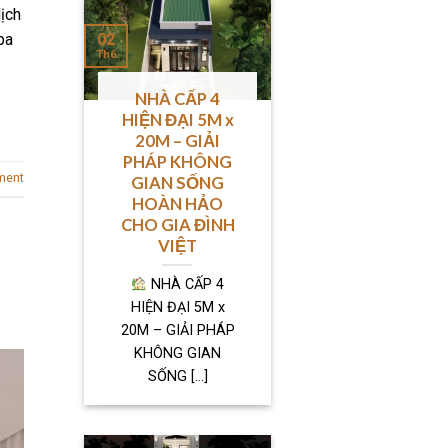
ịch
02
pa
Th6
NHÀ CẤP 4
HIỆN ĐẠI 5M x
20M – GIẢI
PHÁP KHÔNG
ment
GIAN SỐNG
HOÀN HẢO
CHO GIA ĐÌNH
VIỆT
NHÀ CẤP 4
HIỆN ĐẠI 5M x
20M – GIẢI PHÁP
KHÔNG GIAN
SỐNG [...]