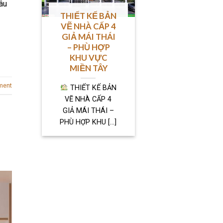
âu
THIẾT KẾ BẢN
VẼ NHÀ CẤP 4
GIẢ MÁI THÁI
– PHÙ HỢP
KHU VỰC
MIỀN TÂY
ment
THIẾT KẾ BẢN
VẼ NHÀ CẤP 4
GIẢ MÁI THÁI –
PHÙ HỢP KHU [...]