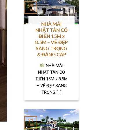
23
Th5
NHÀ MÁI
NHẬT TÂN CỔ
ĐIỂN 15M x
8.5M – VẺ ĐẸP
SANG TRỌNG
& ĐẲNG CẤP
NHÀ MÁI
NHẬT TÂN CỔ
ĐIỂN 15M x 8.5M
– VẺ ĐẸP SANG
TRỌNG [...]
21
Th5