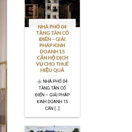
02
Th6
NHÀ PHỐ 04
TẦNG TÂN CỔ
ĐIỂN – GIẢI
PHÁP KINH
DOANH 15
CĂN HỘ DỊCH
VỤ CHO THUÊ
HIỆU QUẢ
NHÀ PHỐ 04
TẦNG TÂN CỔ
ĐIỂN – GIẢI PHÁP
KINH DOANH 15
CĂN [...]