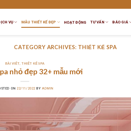
DỊCH VỤ
MẪU THIẾT KẾ ĐẸP
TƯ VẤN
BÁO GIÁ
HOẠT ĐỘNG
CATEGORY ARCHIVES:
THIẾT KẾ SPA
BÀI VIẾT
,
THIẾT KẾ SPA
spa nhỏ đẹp 32+ mẫu mới
OSTED ON
22/11/2022
BY
ADMIN