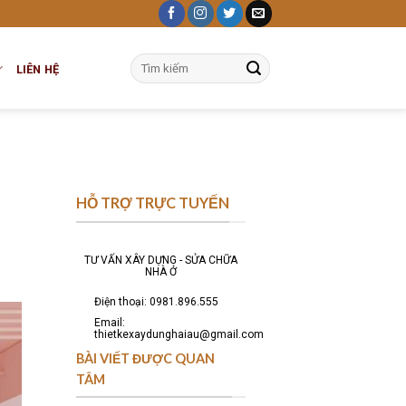
Tìm
LIÊN HỆ
kiếm:
HỖ TRỢ TRỰC TUYẾN
TƯ VẤN XÂY DỰNG - SỬA CHỮA
NHÀ Ở
Điện thoại: 0981.896.555
Email:
thietkexaydunghaiau@gmail.com
BÀI VIẾT ĐƯỢC QUAN
TÂM