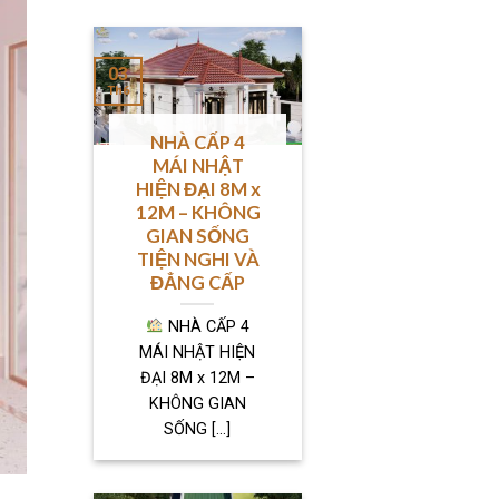
03
Th6
NHÀ CẤP 4
MÁI NHẬT
HIỆN ĐẠI 8M x
12M – KHÔNG
GIAN SỐNG
TIỆN NGHI VÀ
ĐẲNG CẤP
NHÀ CẤP 4
MÁI NHẬT HIỆN
ĐẠI 8M x 12M –
KHÔNG GIAN
SỐNG [...]