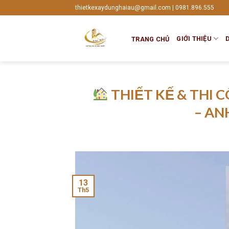
Skip
thietkexaydunghaiau@gmail.com | 0981.896.555
to
content
GIỚI THIỆU
TRANG CHỦ
THIẾT KẾ & THI 
– AN
13
Th5