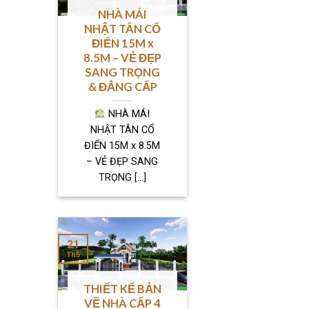
NHÀ MÁI
NHẬT TÂN CỔ
ĐIỂN 15M x
8.5M – VẺ ĐẸP
SANG TRỌNG
& ĐẲNG CẤP
NHÀ MÁI
NHẬT TÂN CỔ
ĐIỂN 15M x 8.5M
– VẺ ĐẸP SANG
TRỌNG [...]
21
Th5
THIẾT KẾ BẢN
VẼ NHÀ CẤP 4