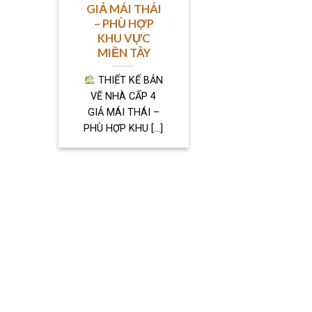
GIẢ MÁI THÁI
– PHÙ HỢP
KHU VỰC
MIỀN TÂY
THIẾT KẾ BẢN
VẼ NHÀ CẤP 4
GIẢ MÁI THÁI –
PHÙ HỢP KHU [...]