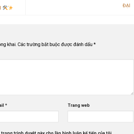
ĐẠI
I
ng khai.
Các trường bắt buộc được đánh dấu
*
ail
*
Trang web
 trong trình duyệt này cho lần bình luận kế tiếp của tôi.