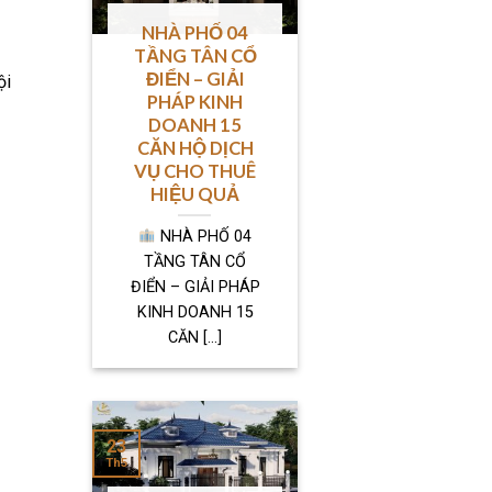
NHÀ PHỐ 04
TẦNG TÂN CỔ
ĐIỂN – GIẢI
ội
PHÁP KINH
DOANH 15
CĂN HỘ DỊCH
VỤ CHO THUÊ
HIỆU QUẢ
NHÀ PHỐ 04
TẦNG TÂN CỔ
ĐIỂN – GIẢI PHÁP
KINH DOANH 15
CĂN [...]
23
Th5