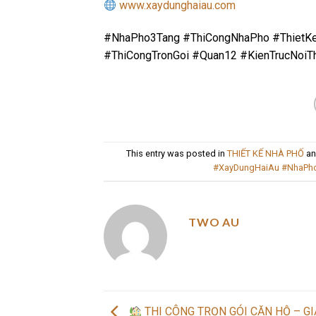
www.xaydunghaiau.com
#NhaPho3Tang #ThiCongNhaPho #ThietK
#ThiCongTronGoi #Quan12 #KienTrucNoiT
This entry was posted in
THIẾT KẾ NHÀ PHỐ
an
#XayDungHaiAu #NhaPho
TWO AU
THI CÔNG TRỌN GÓI CĂN HỘ – GI