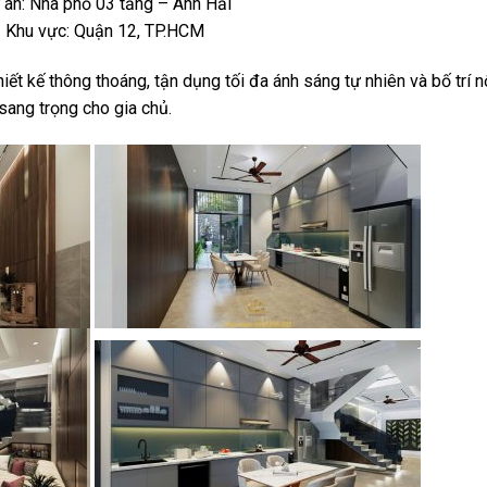
án: Nhà phố 03 tầng – Anh Hải
Khu vực: Quận 12, TP.HCM
ết kế thông thoáng, tận dụng tối đa ánh sáng tự nhiên và bố trí n
 sang trọng cho gia chủ.