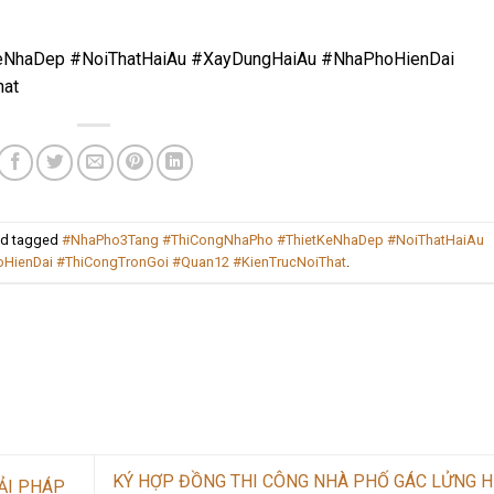
eNhaDep #NoiThatHaiAu #XayDungHaiAu #NhaPhoHienDai
hat
d tagged
#NhaPho3Tang #ThiCongNhaPho #ThietKeNhaDep #NoiThatHaiAu
HienDai #ThiCongTronGoi #Quan12 #KienTrucNoiThat
.
KÝ HỢP ĐỒNG THI CÔNG NHÀ PHỐ GÁC LỬNG H
ẢI PHÁP