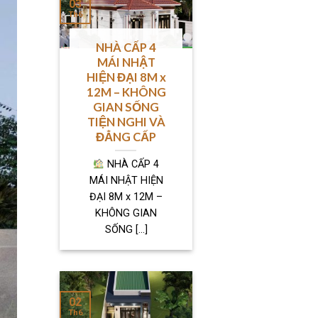
03
Th6
NHÀ CẤP 4
MÁI NHẬT
HIỆN ĐẠI 8M x
12M – KHÔNG
GIAN SỐNG
TIỆN NGHI VÀ
ĐẲNG CẤP
NHÀ CẤP 4
MÁI NHẬT HIỆN
ĐẠI 8M x 12M –
KHÔNG GIAN
SỐNG [...]
02
Th6