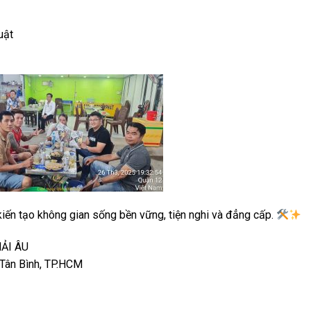
uật
iến tạo không gian sống bền vững, tiện nghi và đẳng cấp.
ẢI ÂU
Tân Bình, TP.HCM