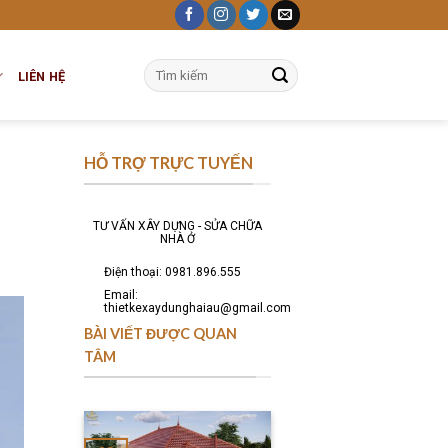
Tìm
LIÊN HỆ
kiếm:
HỖ TRỢ TRỰC TUYẾN
TƯ VẤN XÂY DỰNG - SỬA CHỮA
NHÀ Ở
Điện thoại: 0981.896.555
Email:
thietkexaydunghaiau@gmail.com
BÀI VIẾT ĐƯỢC QUAN
TÂM