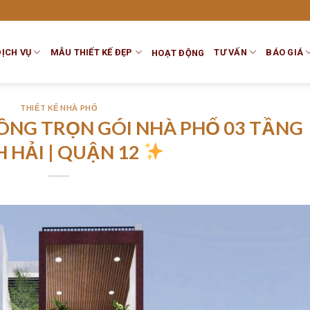
DỊCH VỤ
MẪU THIẾT KẾ ĐẸP
TƯ VẤN
BÁO GIÁ
HOẠT ĐỘNG
THIẾT KẾ NHÀ PHỐ
CÔNG TRỌN GÓI NHÀ PHỐ 03 TẦNG
H HẢI | QUẬN 12