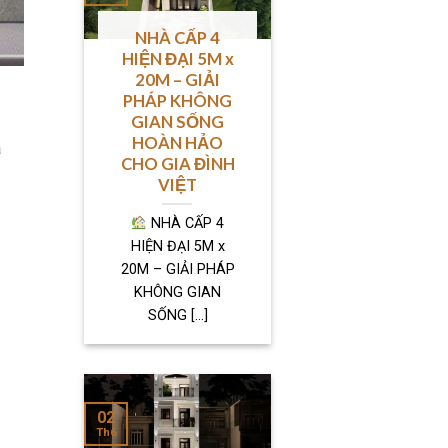
NHÀ CẤP 4
HIỆN ĐẠI 5M x
20M – GIẢI
PHÁP KHÔNG
GIAN SỐNG
HOÀN HẢO
à
CHO GIA ĐÌNH
VIỆT
NHÀ CẤP 4
HIỆN ĐẠI 5M x
20M – GIẢI PHÁP
KHÔNG GIAN
SỐNG [...]
02
Th6