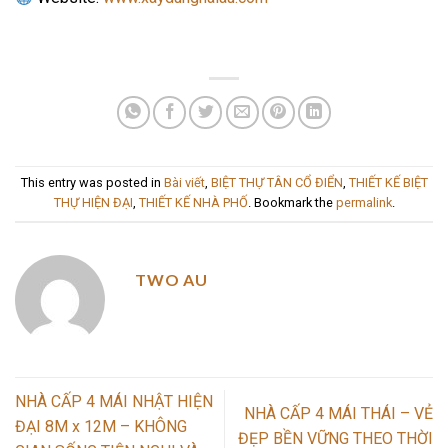
This entry was posted in
Bài viết
,
BIỆT THỰ TÂN CỔ ĐIỂN
,
THIẾT KẾ BIỆT
THỰ HIỆN ĐẠI
,
THIẾT KẾ NHÀ PHỐ
. Bookmark the
permalink
.
TWO AU
NHÀ CẤP 4 MÁI NHẬT HIỆN
NHÀ CẤP 4 MÁI THÁI – VẺ
ĐẠI 8M x 12M – KHÔNG
ĐẸP BỀN VỮNG THEO THỜI