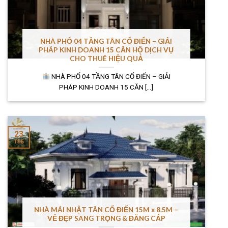
NHÀ PHỐ 04 TẦNG TÂN CỔ ĐIỂN – GIẢI
PHÁP KINH DOANH 15 CĂN HỘ DỊCH VỤ
CHO THUÊ HIỆU QUẢ
NHÀ PHỐ 04 TẦNG TÂN CỔ ĐIỂN – GIẢI
PHÁP KINH DOANH 15 CĂN [...]
23
Th5
NHÀ MÁI NHẬT TÂN CỔ ĐIỂN 15M x 8.5M –
VẺ ĐẸP SANG TRỌNG & ĐẲNG CẤP