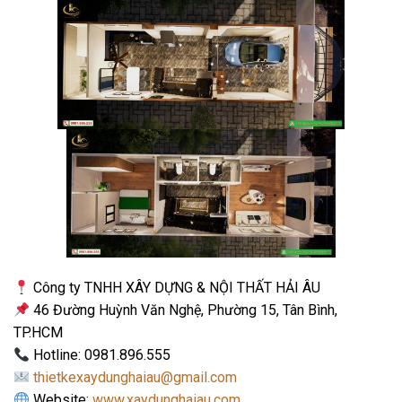
Công ty TNHH XÂY DỰNG & NỘI THẤT HẢI ÂU
46 Đường Huỳnh Văn Nghệ, Phường 15, Tân Bình,
TP.HCM
Hotline: 0981.896.555
thietkexaydunghaiau@gmail.com
Website:
www.xaydunghaiau.com