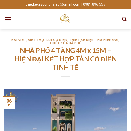
Skip
thietkexaydunghaiau@gmail.com | 0981.896.555
to
content
BÀI VIẾT
,
BIỆT THỰ TÂN CỔ ĐIỂN
,
THIẾT KẾ BIỆT THỰ HIỆN ĐẠI
,
THIẾT KẾ NHÀ PHỐ
NHÀ PHỐ 4 TẦNG 4M x 15M –
HIỆN ĐẠI KẾT HỢP TÂN CỔ ĐIỂN
TINH TẾ
06
Th6