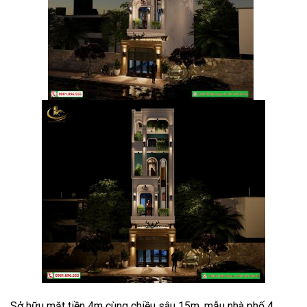
Sở hữu mặt tiền 4m cùng chiều sâu 15m, mẫu nhà phố 4