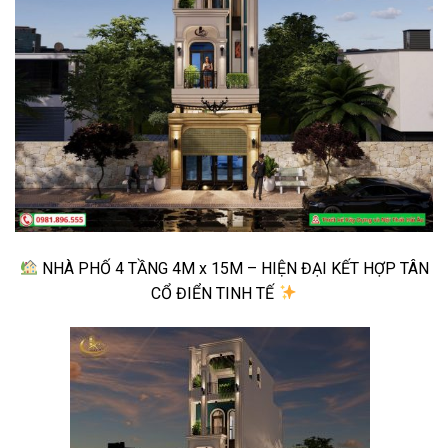
NHÀ PHỐ 4 TẦNG 4M x 15M – HIỆN ĐẠI KẾT HỢP TÂN
CỔ ĐIỂN TINH TẾ