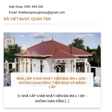
Điện thoại: 0981.896.555
Email: thietkexaydunghaiau@gmail.com
BÀI VIẾT ĐƯỢC QUAN TÂM
03
Th6
NHÀ CẤP 4 MÁI NHẬT HIỆN ĐẠI 8M x 12M –
KHÔNG GIAN SỐNG TIỆN NGHI VÀ ĐẲNG
CẤP
NHÀ CẤP 4 MÁI NHẬT HIỆN ĐẠI 8M x 12M –
KHÔNG GIAN SỐNG [...]