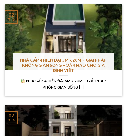
02
Th6
NHÀ CẤP 4 HIỆN ĐẠI 5M x 20M – GIẢI PHÁP
KHÔNG GIAN SỐNG HOÀN HẢO CHO GIA
ĐÌNH VIỆT
NHÀ CẤP 4 HIỆN ĐẠI 5M x 20M – GIẢI PHÁP
KHÔNG GIAN SỐNG [...]
02
Th6