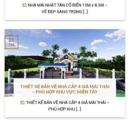
NHÀ MÁI NHẬT TÂN CỔ ĐIỂN 15M x 8.5M –
VẺ ĐẸP SANG TRỌNG [...]
21
Th5
THIẾT KẾ BẢN VẼ NHÀ CẤP 4 GIẢ MÁI THÁI
– PHÙ HỢP KHU VỰC MIỀN TÂY
THIẾT KẾ BẢN VẼ NHÀ CẤP 4 GIẢ MÁI THÁI –
PHÙ HỢP KHU [...]