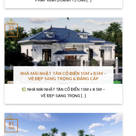
PHÁP KINH DOANH 15 CĂN [...]
23
Th5
NHÀ MÁI NHẬT TÂN CỔ ĐIỂN 15M x 8.5M –
VẺ ĐẸP SANG TRỌNG & ĐẲNG CẤP
NHÀ MÁI NHẬT TÂN CỔ ĐIỂN 15M x 8.5M –
VẺ ĐẸP SANG TRỌNG [...]
21
Th5