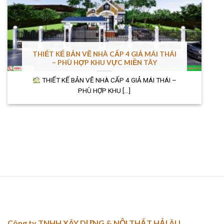
THIẾT KẾ BẢN VẼ NHÀ CẤP 4 GIẢ MÁI THÁI
– PHÙ HỢP KHU VỰC MIỀN TÂY
THIẾT KẾ BẢN VẼ NHÀ CẤP 4 GIẢ MÁI THÁI –
PHÙ HỢP KHU [...]
Công ty TNHH XÂY DỰNG & NỘI THẤT HẢI ÂU