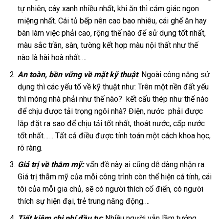
tự nhiên, cây xanh nhiều nhất, khi ăn thì cảm giác ngon
miệng nhất. Cái tủ bếp nên cao bao nhiêu, cái ghế ăn hay
bàn làm việc phải cao, rộng thế nào để sử dụng tốt nhất,
màu sắc trần, sàn, tường kết hợp màu nội thất như thế
nào là hài hoà nhất….
An toàn, bền vững về mặt kỹ thuật
: Ngoài công năng sử
dụng thì các yếu tố về kỹ thuật như: Trên một nền đất yếu
thì móng nhà phải như thế nào? kết cấu thép như thế nào
để chịu được tải trọng ngôi nhà? Điện, nước phải được
lắp đặt ra sao để chịu tải tốt nhất, thoát nước, cấp nước
tốt nhất…… Tất cả điều được tính toán một cách khoa học,
rõ ràng.
Giá trị về thẫm mỹ:
vấn đề này ai cũng dễ dàng nhận ra.
Giá trị thẫm mỹ của mỗi công trình còn thể hiện cá tính, cái
tôi của mỗi gia chủ, sẽ có người thích cổ điển, có người
thích sự hiện đại, trẻ trung năng động….
Tiết kiệm chi phí đầu tư:
Nhiều người vẫn lầm tưởng