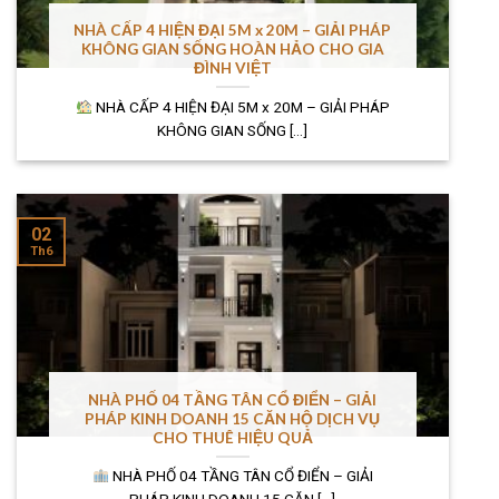
NHÀ CẤP 4 HIỆN ĐẠI 5M x 20M – GIẢI PHÁP
KHÔNG GIAN SỐNG HOÀN HẢO CHO GIA
ĐÌNH VIỆT
NHÀ CẤP 4 HIỆN ĐẠI 5M x 20M – GIẢI PHÁP
KHÔNG GIAN SỐNG [...]
02
Th6
NHÀ PHỐ 04 TẦNG TÂN CỔ ĐIỂN – GIẢI
PHÁP KINH DOANH 15 CĂN HỘ DỊCH VỤ
CHO THUÊ HIỆU QUẢ
NHÀ PHỐ 04 TẦNG TÂN CỔ ĐIỂN – GIẢI