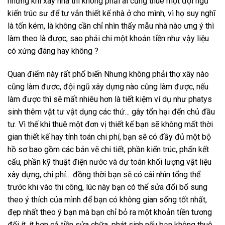
nhưng khi xây nhà thì không phải ai cũng thuê một đội ngũ
kiến trúc sư để tư vắn thiết kế nhà ở cho mình, vì họ suy nghĩ
là tốn kém, là không cần chỉ nhìn thấy mẫu nhà nào ưng ý thì
làm theo là được, sao phải chi một khoản tiền như vậy liệu
có xứng đáng hay không ?
Quan điểm này rất phổ biến Nhưng không phải thợ xây nào
cũng làm đươc, đội ngũ xây dựng nào cũng làm được, nếu
làm được thì sẽ mất nhiêu hơn là tiết kiệm ví dụ như phatys
sinh thêm vật tư vật dụng các thứ… gây tổn hại đến chủ đầu
tư. Vì thế khi thuê một đơn vị thiết kế bạn sẽ không mất thời
gian thiết kế hay tính toán chi phí, bạn sẽ có đầy đủ một bộ
hồ sơ bao gồm các bản vẽ chi tiết, phần kiến trúc, phấn kết
cấu, phần kỹ thuật điện nước và dự toán khối lượng vật liệu
xây dựng, chi phí… đồng thời bạn sẽ có cái nhìn tổng thể
trước khi vào thi công, lúc này bạn có thể sửa đổi bổ sung
theo ý thích của mình để bạn có không gian sống tốt nhất,
đẹp nhất theo ý bạn mà bạn chỉ bỏ ra một khoản tiền tương
đối ít, ít hơn cả tiền sửa chữa, phát sinh nếu bạn không thuê