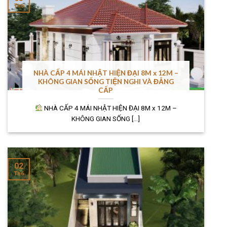
Th6
NHÀ CẤP 4 MÁI NHẬT HIỆN ĐẠI 8M x 12M –
KHÔNG GIAN SỐNG TIỆN NGHI VÀ ĐẲNG
CẤP
NHÀ CẤP 4 MÁI NHẬT HIỆN ĐẠI 8M x 12M –
KHÔNG GIAN SỐNG [...]
02
Th6